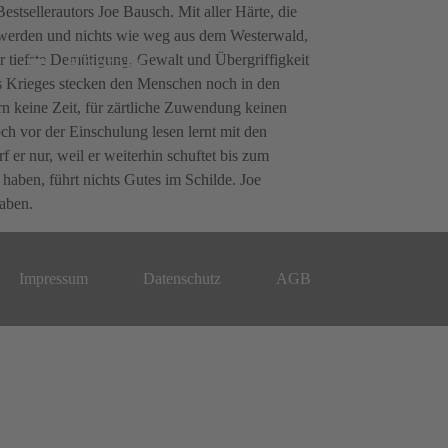
stsellerautors Joe Bausch. Mit aller Härte, die
er werden und nichts wie weg aus dem Westerwald,
Kontakt
er tiefste Demütigung, Gewalt und Übergriffigkeit
s Krieges stecken den Menschen noch in den
rn keine Zeit, für zärtliche Zuwendung keinen
och vor der Einschulung lesen lernt mit den
er nur, weil er weiterhin schuftet bis zum
haben, führt nichts Gutes im Schilde. Joe
haben.
Impressum
Datenschutz
AGB