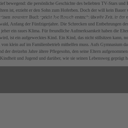
tief bewegend: die persönliche Geschichte des beliebten TV-Stars und Be
rfahren ist, erzieht er den Sohn zum Hoferben. Doch der will kein Bau
Lecker
Erkunden
Gutscheine
seinem neuesten Buch spricht Joe Bausch erstmals überdie Zeit, in der 
wald, Anfang der Fünfzigerjahre. Die Schrecken und Entbehrungen de
 jeher ein raues Klima. Für freundliche Aufmerksamkeit haben die Elte
ird, ist ein aufgewecktes Kind. Ein Kind, das nicht stillsitzen kann, n
von klein auf im Familienbetrieb mithelfen muss. Aufs Gymnasium darf 
d der dreizehn Jahre ältere Pflegesohn, den seine Eltern aufgenommen 
r Kindheit und Jugend und darüber, wie sie seinen Lebensweg geprägt 