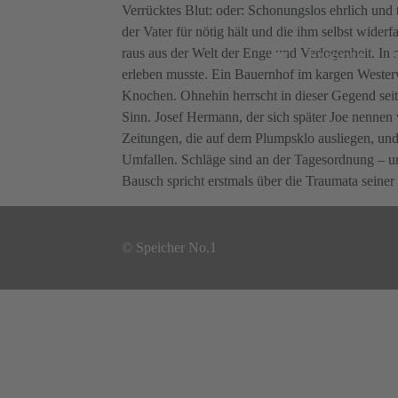
Verrücktes Blut: oder: Schonungslos ehrlich und 
der Vater für nötig hält und die ihm selbst wide
Events
raus aus der Welt der Enge und Verlogenheit. In 
erleben musste. Ein Bauernhof im kargen Wester
Knochen. Ohnehin herrscht in dieser Gegend seit
Sinn. Josef Hermann, der sich später Joe nennen w
Zeitungen, die auf dem Plumpsklo ausliegen, und 
Umfallen. Schläge sind an der Tagesordnung – un
Bausch spricht erstmals über die Traumata seine
© Speicher No.1