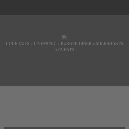
COCKTAILS « LIVEMUSIC « BURGER DINER « MILKSHAKES
« EVENTS
AGB’s / Kauf von
Gutscheinen